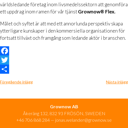
världsledande företag inom livsmedelssektorn att genomföra
ett uppdrag inom ramen för vår tjänst
Grownow® Flex.
Målet och syftet är att med ett annorlunda perspektiv skapa
ytterligare kunskaper i den kommersiella organisationen för
fortsatt tillväxt och framgång som ledande aktör i branschen.
Facebook
Twitter
Dela
Föregående inlägg
Nästa inlägg
Grownow AB
Åkeräng 132, 832 93 FRÖSÖN, SWEDEN
+46 706 868 284
—
jonas.welander@grownow.se