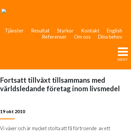
Tjänster
Resultat
Styrkor
Kontakt
English
Referenser
Om oss
Dina behov
MENY
Fortsatt tillväxt tillsammans med
världsledande företag inom livsmedel
19 okt 2010
Vi växer och är mycket stolta att få förtroende
av ett