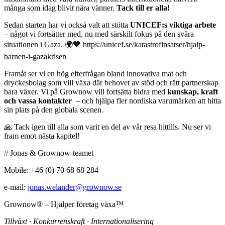
många som idag blivit nära vänner.
Tack till er alla!
Sedan starten har vi också valt att stötta
UNICEF:s viktiga arbete
– något vi fortsätter med, nu med särskilt fokus på den svåra
situationen i Gaza. 🌍💙 https://unicef.se/katastrofinsatser/hjalp-
barnen-i-gazakrisen
Framåt ser vi en hög efterfrågan bland innovativa mat och
dryckesbolag som vill växa där behovet av stöd och rätt partnerskap
bara växer. Vi på Grownow vill fortsätta bidra med
kunskap, kraft
och vassa kontakter
– och hjälpa fler nordiska varumärken att hitta
sin plats på den globala scenen.
🙏 Tack igen till alla som varit en del av vår resa hittills. Nu ser vi
fram emot nästa kapitel!
// Jonas & Grownow-teamet
Mobile: +46 (0) 70 68 68 284
e-mail:
jonas.welander@grownow.se
Grownow® – Hjälper företag växa™
Tillväxt ∙ Konkurrenskraft ∙ Internationalisering