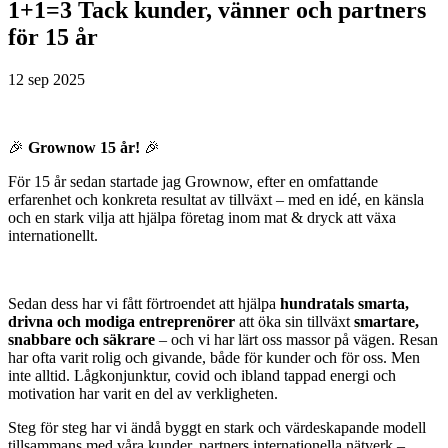
1+1=3 Tack kunder, vänner och partners
för 15 år
12 sep 2025
🎉
Grownow 15 år!
🎉
För 15 år sedan startade jag Grownow, efter en omfattande
erfarenhet och konkreta resultat av tillväxt – med en idé, en känsla
och en stark vilja att hjälpa företag inom mat & dryck att växa
internationellt.
Sedan dess har vi fått förtroendet att hjälpa
hundratals smarta,
drivna och modiga entreprenörer
att öka sin tillväxt
smartare,
snabbare och säkrare
– och vi har lärt oss massor på vägen. Resan
har ofta varit rolig och givande, både för kunder och för oss. Men
inte alltid. Lågkonjunktur, covid och ibland tappad energi och
motivation har varit en del av verkligheten.
Steg för steg har vi ändå byggt en stark och värdeskapande modell
tillsammans med våra kunder, partners internationella nätverk –